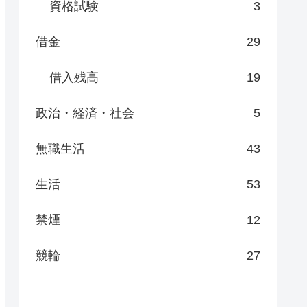
資格試験
3
借金
29
借入残高
19
政治・経済・社会
5
無職生活
43
生活
53
禁煙
12
競輪
27