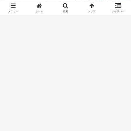
メニュー
ホーム
検索
トップ
サイドバー
人気記事
大きな決断をした。
15591 views
久しぶりにキレたわ。
14033 views
負けすぎて頭おかしくなりそう...
13992 views