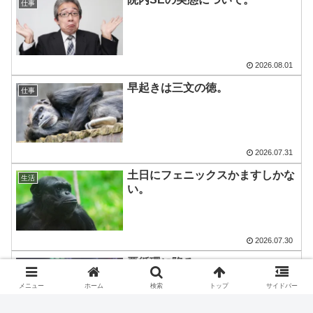
仕事
2026.08.01
早起きは三文の徳。
仕事
2026.07.31
土日にフェニックスかますしかな
生活
い。
2026.07.30
悪循環に陥る。
パチスロ
メニュー
ホーム
検索
トップ
サイドバー