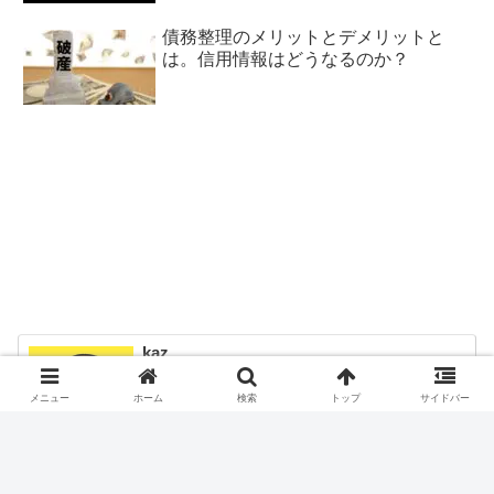
債務整理のメリットとデメリットと
は。信用情報はどうなるのか？
kaz
40代無職（現在は非正規雇用）の多重債務者
メニュー
ホーム
検索
トップ
サイドバー
です。
借金782万円の返済に四苦八苦している底辺で
す。債務整理（任意整理）をしましたが、ブ
ログ読者さんからも借金する始末。