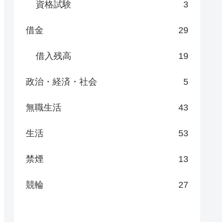
資格試験
3
借金
29
借入残高
19
政治・経済・社会
5
無職生活
43
生活
53
禁煙
13
競輪
27