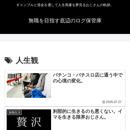
ギャンブルと借金を通して人生再建を夢見るおじさんの軌跡。
無職を目指す底辺のログ保管庫
人生観
パチンコ・パチスロ店に通う中で
生活
の心境の変化。
2025.07.27
刹那的に生きるのも悪くない。イ
無職生活
マを生きる限界おじさん。