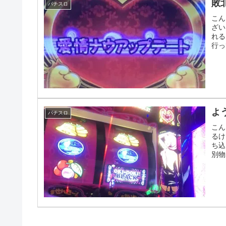
敗
パチスロ
こん
ざい
れる
行っ
よ
パチスロ
こん
るけ
ち込
別物