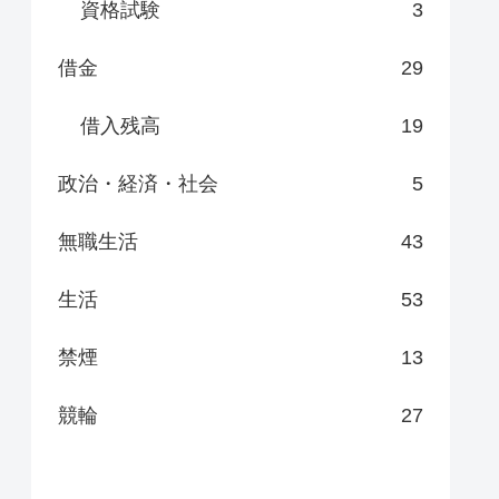
資格試験
3
借金
29
借入残高
19
政治・経済・社会
5
無職生活
43
生活
53
禁煙
13
競輪
27