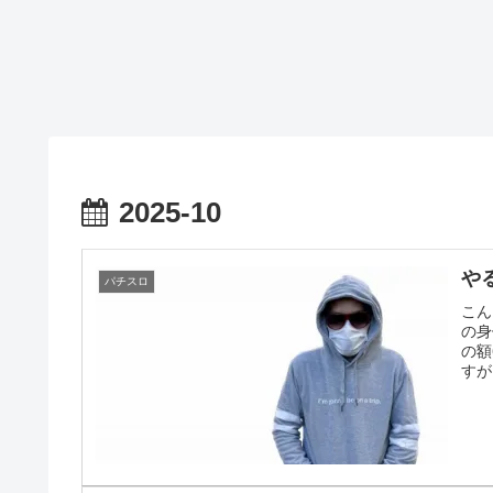
2025-10
や
パチスロ
こん
の身
の額
すが.