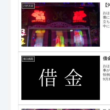
【
パチスロ
おは
働に
立ち
中に
借
借入残高
おは
事が
恒例
9月