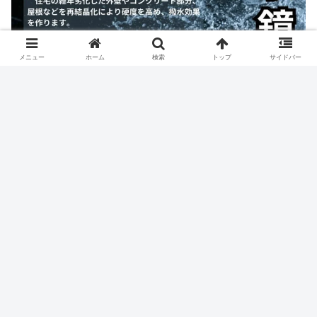
メニュー
ホーム
検索
トップ
サイドバー
人気記事
大きな決断をした。
15591 views
久しぶりにキレたわ。
14033 views