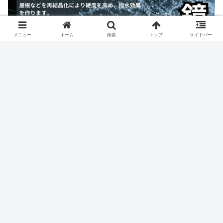
メニュー
ホーム
検索
トップ
サイドバー
人気記事
大きな決断をした。
15594 views
久しぶりにキレたわ。
14033 views